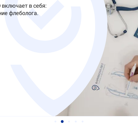
варикоза. Если
м с полисом ДМС