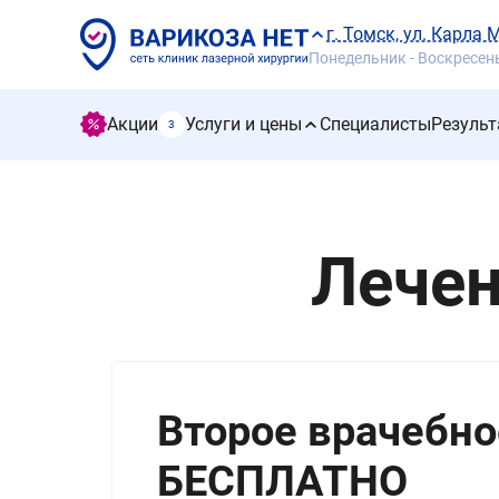
г. Томск, ул. Карла 
Понедельник - Воскресенье
Акции
Услуги и цены
Специалисты
Результ
3
Лечен
Лечим Вены по
Если у вас имеется полис ДМС (доб
медицинского страхования), обязат