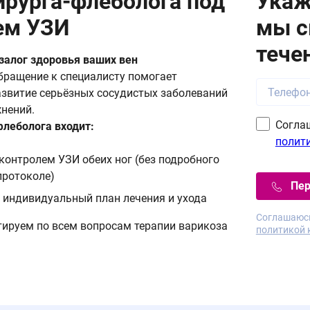
ирурга-флеболога под
Укаж
ем УЗИ
мы с
тече
залог здоровья ваших вен
бращение к специалисту помогает
азвитие серьёзных сосудистых заболеваний
нений.
Согла
флеболога входит:
полит
контролем УЗИ обеих ног (без подробного
протоколе)
Пер
 индивидуальный план лечения и ухода
Соглашаюсь
ируем по всем вопросам терапии варикоза
политикой