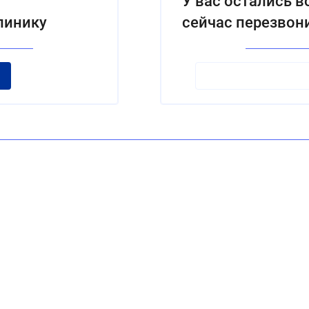
У вас остались 
линику
сейчас перезвон