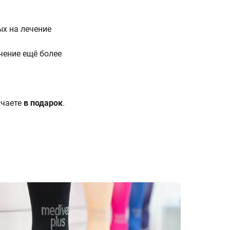
х на лечение
чение ещё более
учаете
в подарок
.