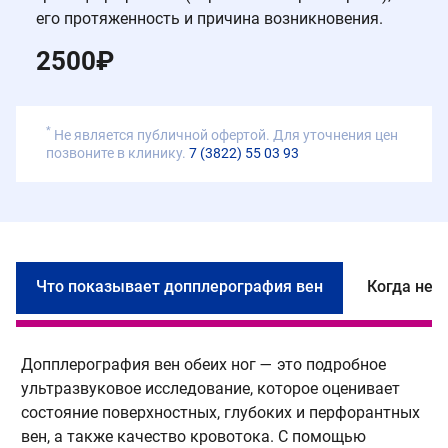
его протяженность и причина возникновения.
2500
₽
*
Не является публичной офертой. Для уточнения цен
позвоните в клинику.
7 (3822) 55 03 93
Что показывает допплерография вен
Когда нео
Допплерография вен обеих ног — это подробное
П
ультразвуковое исследование, которое оценивает
к
состояние поверхностных, глубоких и перфорантных
с
вен, а также качество кровотока. С помощью
Т