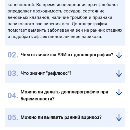
конечностей. Во время исследования врач-флеболог
определяет проходимость сосудов, состояние
венозных клапанов, наличие тромбов и признаки
варикозного расширения вен. Допплерография
помогает выявить заболевания вен на ранних стадиях
и подобрать эффективное лечение варикоза.
Чем отличается УЗИ от допплерографии?
УЗИ
вен
Что значит "рефлюкс"?
нижних
Рефлюкс
конечностей
вен
показывает
Можно ли делать допплерографию при
—
строение
беременности?
это
сосудов,
обратный
Да,
состояние
ток
допплерография
венозных
Можно ли выявить ранний варикоз?
крови
вен
стенок
Да,
по
при
и