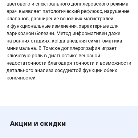
цветового и спектрального допплеровского режима
н
врач выявляет патологический рефлюкс, нарушение
о
клапанов, расширение венозных магистралей
с
и функциональные изменения, характерные для
с
варикозной болезни. Метод информативен даже
п
на ранних стадиях, когда внешняя симптоматика
п
минимальна. В Томске допплерография играет
о
ключевую роль в диагностике венозной
р
недостаточности благодаря точности и возможности
д
детального анализа сосудистой функции обеих
л
конечностей.
Акции и скидки