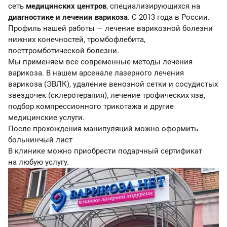
без
контроль
к
позволяет
сеть
медицинских центров
, специализирующихся на
ограничений
помогает
привычным
УЗИ
диагностике и лечении варикоза
. С 2013 года в России.
по
отслеживать
делам.
вен
Профиль нашей работы — лечение варикозной болезни
питанию
состояние
с
нижних конечностей, тромбофлебита,
или
сосудов
допплерографией.
посттромботической болезни.
приему
и
Мы применяем все современные методы лечения
лекарств.
предотвращать
варикоза. В нашем арсенале лазерного лечения
Это
осложнения.
варикоза (ЭВЛК), удаление венозной сетки и сосудистых
делает
звездочек (склеротерапия), лечение трофических язв,
диагностику
подбор компрессионного трикотажа и другие
варикоза
медицинские услуги.
максимально
После прохождения манипуляций можно оформить
удобной
больнинчый лист
для
В клинике можно приобрести подарчный сертификат
пациентов.
на любую услугу.