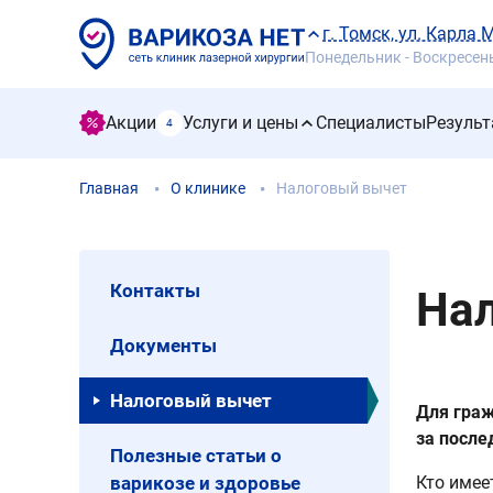
г. Томск, ул. Карла 
Понедельник - Воскресенье
Акции
Услуги и цены
Специалисты
Результ
4
Главная
О клинике
Налоговый вычет
Контакты
На
Документы
Налоговый вычет
Для граж
за после
Полезные статьи о
варикозе и здоровье
Кто имее