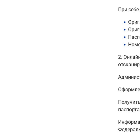
При себе
Ориг
Ориг
Пасп
Ном
2. Онлай
отсканир
Админист
Оформлен
Получить
паспорта
Информац
Федераль