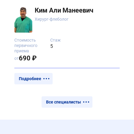
Ким Али Манеевич
Хирург-флеболог
Стоимость
Стаж
первичного
5
приема
690 ₽
от
Подробнее
Все специалисты