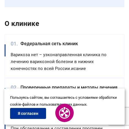
О клинике
Федеральная сеть клиник
Варикоза нет – узконаправленная клиника по
лечению варикозной болезни в нижних
конечностях по всей России.исание
Проверенные препараты и методы лечения
Пользуясь сайтом, вы соглашаетесь с условиями обработки
Проверенные препараты и методы лечения
cookie-файлов и пользовательских данных.
Я согласен
Индивидуальный подход к пациенту
При обследование и составлении программ