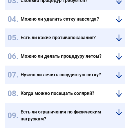
Сколько процедур требуется?
комфортно.
Количество
Интенсивность
сеансов
ощущений
Можно ли удалить сетку навсегда?
зависит
зависит
Удаленные
от
от
сосуды
площади
индивидуальной
Есть ли какие противопоказания?
не
сосудистой
чувствительности.
Беременность
восстанавливаются,
сетки
и
но
и
Можно ли делать процедуру летом?
индивидуальная
могут
состояния
Да,
не
появляться
вен.
при
переносимость,
новые
Это
Нужно ли лечить сосудистую сетку?
соблюдении
проконсультироваться
при
определяет
Да,
рекомендаций
с
прогрессировании
флеболог.
особенно
флеболога
врачом
варикоза.
Когда можно посещать солярий?
если
и
Через
она
защите
1,5
сопровождается
кожи
Есть ли ограничения по физическим
-
тяжестью
от
нагрузкам?
2
или
солнца.
месяца
Не
отеками.