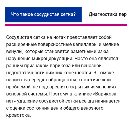
Что такое сосудистая сетка?
Диагностика перед
Сосудистая сетка на ногах представляет собой
П
расширенные поверхностные капилляры и мелкие
и
венулы, которые становятся заметными из-за
и
нарушения микроциркуляции. Часто она является
н
ранним признаком варикоза или венозной
к
недостаточности нижних конечностей. В Томске
р
пациенты нередко обращаются с эстетической
д
проблемой, не подозревая о скрытых изменениях
п
венозной системы. Поэтому в клинике «Варикоза
р
нет» удаление сосудистой сетки всегда начинается
с оценки состояния вен и общего венозного
кровотока.