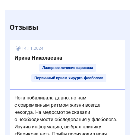
после
рекомендуется
Это
прохождения
серьезная
может
склеротерапии.
физическая
указывать
нагрузка:
на
Отзывы
бег,
венозную
прыжки,
недостаточность.
поднятие
тяжестей,
14.11.2024
но
Ирина Николаевна
ежедневно
Лазерное лечение варикоза
не
менее
Первичный прием хирурга-флеболога
1
часа
ходите
Нога побаливала давно, но нам
пешком.
с современным ритмом жизни всегда
некогда. На медосмотре сказали
о необходимости обследования у флеболога.
Изучив информацию, выбрал клинику
«Варикоза​ нет». Приём производил врач