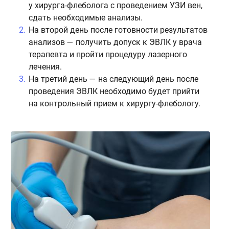
у хирурга-флеболога с проведением УЗИ вен,
п
сдать необходимые анализы.
На второй день после готовности результатов
П
анализов — получить допуск к ЭВЛК у врача
к
терапевта и пройти процедуру лазерного
(
лечения.
з
На третий день — на следующий день после
и
проведения ЭВЛК необходимо будет прийти
н
на контрольный прием к хирургу-флебологу.
П
э
В
в
р
л
з
в
с