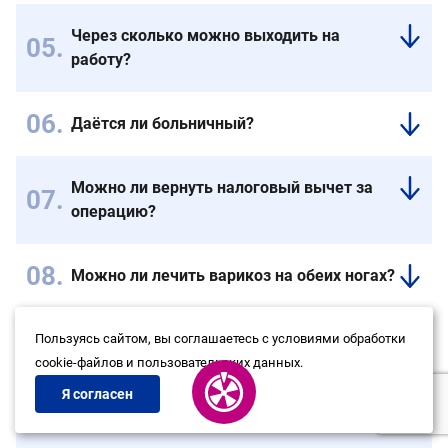
недель,
месяц
Через сколько можно выходить на
а
можно
работу?
пигментация
возвращаться
до
в
В
полугода,
спорт
этот
Даётся ли больничный?
все
с
же
При
индивидуально.
легкими
день
желании
нагрузками,
можно
Можно ли вернуть налоговый вычет за
возможно
через
возвращаться
операцию?
открыть
2
в
больничный
Да
месяца
рабочий
лист.
можно.
уже
режим.
Можно ли лечить варикоз на обеих ногах?
возможно
Да,
плавание,
по
растяжки
После операции останутся шрамы?
Пользуясь сайтом, вы соглашаетесь с условиями обработки
показаниям
и.т.
Исключено.
cookie-файлов и пользовательских данных.
возможно
лечение
Я согласен
обеих
нижних