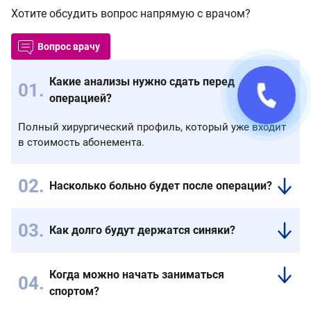
Хотите обсудить вопрос напрямую с врачом?
Вопрос врачу
Какие анализы нужно сдать перед
операцией?
Полный хирургический профиль, который уже входит
в стоимость абонемента.
Насколько больно будет после операции?
Интенсивность
дискомфорта
Как долго будут держатся синяки?
зависит
Синяки
от
могут
запущенности
Когда можно начать заниматься
держаться
варикоза.
спортом?
до
3х
Спустя