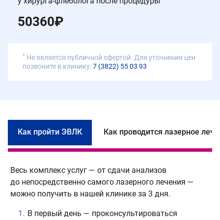
у хирурга-флеболога после процедуры
50360
₽
*
Не является публичной офертой. Для уточнения цен
позвоните в клинику.
7 (3822) 55 03 93
Как пройти ЭВЛК
Как проводится лазерное лече
Весь комплекс услуг — от сдачи анализов
Ч
до непосредственно самого лазерного лечения —
с
можно получить в нашей клинике за 3 дня.
д
с
В первый день — проконсультироваться
к