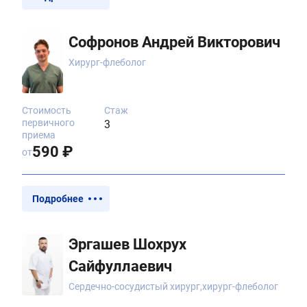
Софронов Андрей Викторович
Хирург-флеболог
Стоимость
Стаж
первичного
3
приема
590 ₽
от
Подробнее
Эргашев Шохрух
Сайфуллаевич
Сердечно-сосудистый хирург,хирург-флеболог