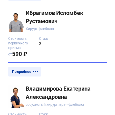
Ибрагимов Исломбек
Рустамович
Хирург-флеболог
Стоимость
Стаж
первичного
3
приема
590 ₽
от
Подробнее
Владимирова Екатерина
Александровна
сосудистый хирург, врач-флеболог
Стоимость
Стаж