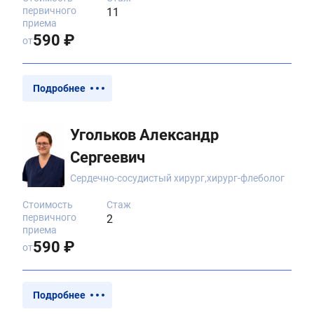
первичного
11
приема
590 ₽
от
Подробнее
Угольков Александр
Сергеевич
Сердечно-сосудистый хирург,хирург-флеболог
Стоимость
Стаж
первичного
2
приема
590 ₽
от
Подробнее