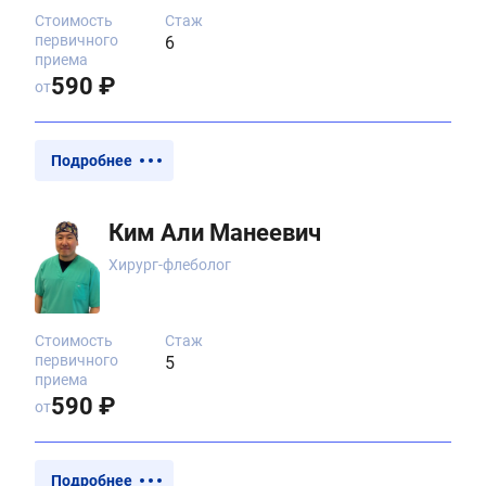
Стоимость
Стаж
первичного
6
приема
590 ₽
от
Подробнее
Ким Али Манеевич
Хирург-флеболог
Стоимость
Стаж
первичного
5
приема
590 ₽
от
Подробнее