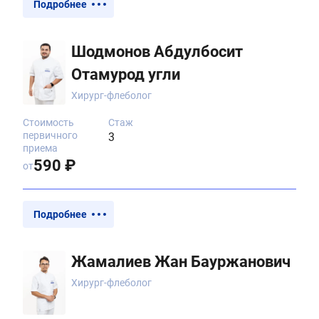
Подробнее
Шодмонов Абдулбосит
Отамурод угли
Хирург-флеболог
Стоимость
Стаж
первичного
3
приема
590 ₽
от
Подробнее
Жамалиев Жан Бауржанович
Хирург-флеболог