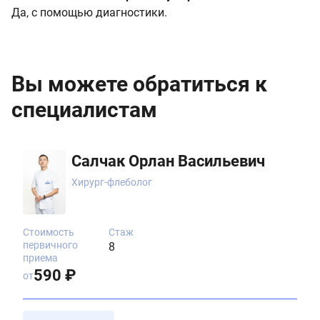
Да, с помощью диагностики.
Вы можете обратиться к
специалистам
Салчак Орлан Васильевич
Хирург-флеболог
Стоимость
Стаж
первичного
8
приема
590 ₽
от