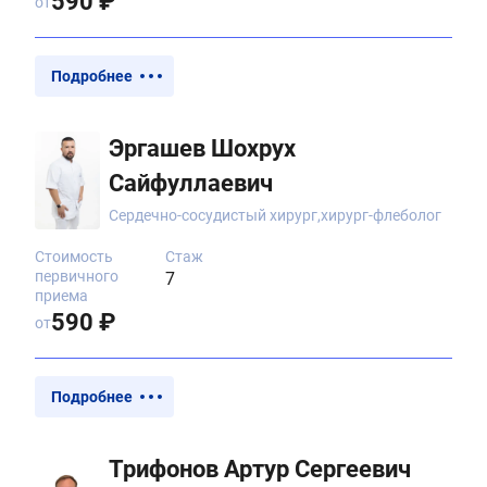
590 ₽
от
Подробнее
Эргашев Шохрух
Сайфуллаевич
Сердечно-сосудистый хирург,хирург-флеболог
Стоимость
Стаж
первичного
7
приема
590 ₽
от
Подробнее
Трифонов Артур Сергеевич