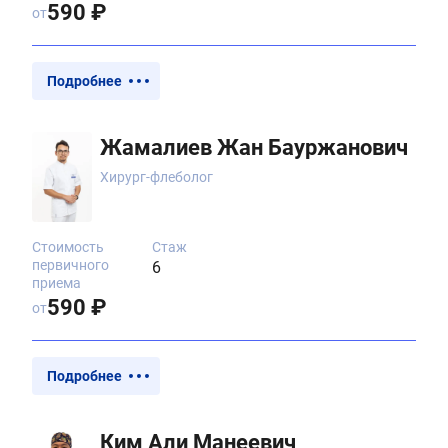
590 ₽
от
Подробнее
Жамалиев Жан Бауржанович
Хирург-флеболог
Стоимость
Стаж
первичного
6
приема
590 ₽
от
Подробнее
Ким Али Манеевич