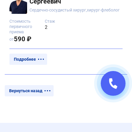
Сергеевич
Сердечно-сосудистый хирург,хирург-флеболог
Стоимость
Стаж
первичного
2
приема
590 ₽
от
Подробнее
Вернуться назад