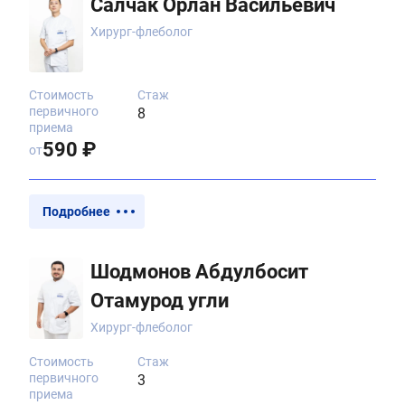
Салчак Орлан Васильевич
Хирург-флеболог
Стоимость
Стаж
первичного
8
приема
590 ₽
от
Подробнее
Шодмонов Абдулбосит
Отамурод угли
Хирург-флеболог
Стоимость
Стаж
первичного
3
приема